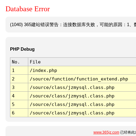
Database Error
(1040) 365建站错误警告：连接数据库失败，可能的原因：1、数
PHP Debug
No.
File
1
/index.php
2
/source/function/function_extend.php
3
/source/class/jzmysql.class.php
4
/source/class/jzmysql.class.php
5
/source/class/jzmysql.class.php
6
/source/class/jzmysql.class.php
www.365jz.com
已经将此