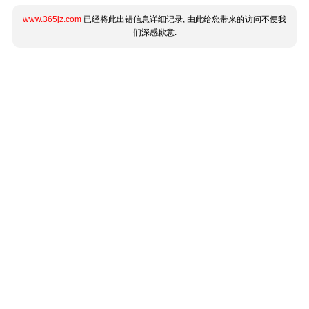
www.365jz.com
已经将此出错信息详细记录, 由此给您带来的访问不便我
们深感歉意.