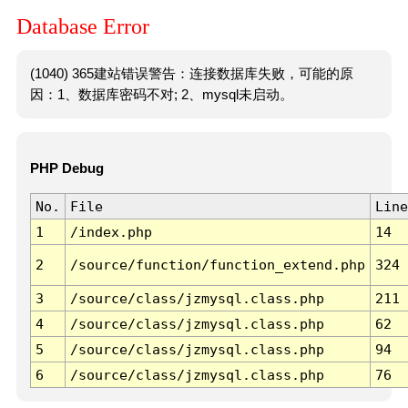
Database Error
(1040) 365建站错误警告：连接数据库失败，可能的原
因：1、数据库密码不对; 2、mysql未启动。
PHP Debug
No.
File
Line
1
/index.php
14
2
/source/function/function_extend.php
324
3
/source/class/jzmysql.class.php
211
4
/source/class/jzmysql.class.php
62
5
/source/class/jzmysql.class.php
94
6
/source/class/jzmysql.class.php
76