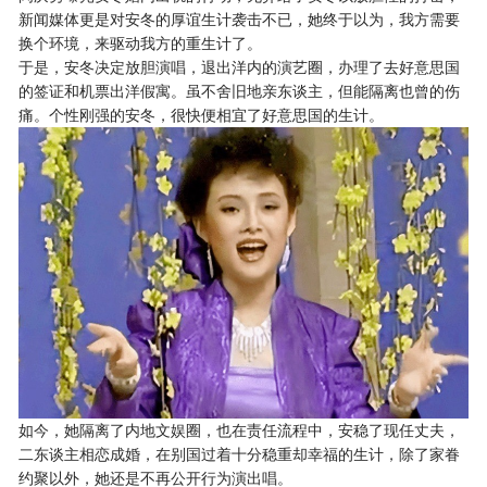
新闻媒体更是对安冬的厚谊生计袭击不已，她终于以为，我方需要
换个环境，来驱动我方的重生计了。
于是，安冬决定放胆演唱，退出洋内的演艺圈，办理了去好意思国
的签证和机票出洋假寓。虽不舍旧地亲东谈主，但能隔离也曾的伤
痛。个性刚强的安冬，很快便相宜了好意思国的生计。
如今，她隔离了内地文娱圈，也在责任流程中，安稳了现任丈夫，
二东谈主相恋成婚，在别国过着十分稳重却幸福的生计，除了家眷
约聚以外，她还是不再公开行为演出唱。