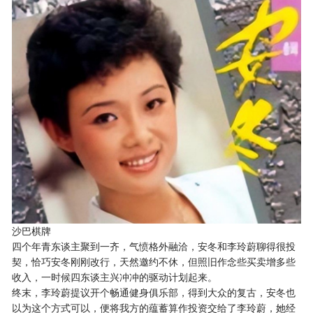
沙巴棋牌
四个年青东谈主聚到一齐，气愤格外融洽，安冬和李玲蔚聊得很投
契，恰巧安冬刚刚改行，天然邀约不休，但照旧作念些买卖增多些
收入，一时候四东谈主兴冲冲的驱动计划起来。
终末，李玲蔚提议开个畅通健身俱乐部，得到大众的复古，安冬也
以为这个方式可以，便将我方的蕴蓄算作投资交给了李玲蔚，她经