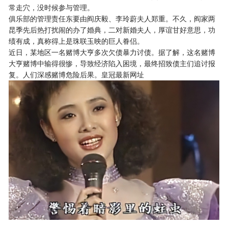
常走穴，没时候参与管理。
俱乐部的管理责任东要由阎庆毅、李玲蔚夫人郑重。不久，阎家两
昆季先后热打扰闹的办了婚典，二对新婚夫人，厚谊甘好意思，功
绩有成，真称得上是珠联玉映的巨人眷侣。
近日，某地区一名赌博大亨多次欠债暴力讨债。据了解，这名赌博
大亨赌博中输得很惨，导致经济陷入困境，最终招致债主们追讨报
复。人们深感赌博危险后果。
皇冠最新网址