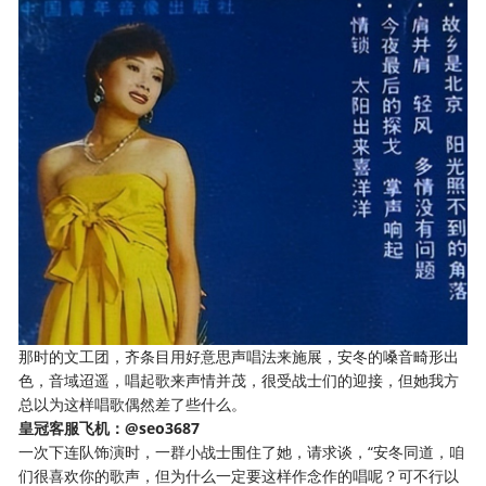
那时的文工团，齐条目用好意思声唱法来施展，安冬的嗓音畸形出
色，音域迢遥，唱起歌来声情并茂，很受战士们的迎接，但她我方
总以为这样唱歌偶然差了些什么。
皇冠客服飞机：@seo3687
一次下连队饰演时，一群小战士围住了她，请求谈，“安冬同道，咱
们很喜欢你的歌声，但为什么一定要这样作念作的唱呢？可不行以