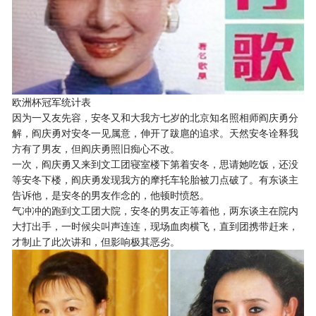
欧洲杯冠军统计表
因为一又友先容，安冬又和大我方七岁的北京知名照相师阎庆勇分
解，阎庆勇对安冬一见属意，伸开了跋扈的追求。天然安冬诠释我
方有了男友，但阎庆勇照旧痴心不改。
一次，阎庆勇又来到文工团寝室楼下第着安冬，思请她吃饭，还没
等安冬下楼，阎庆勇发现我方的摩托车轮胎被刀点破了。有东谈主
告诉他，是安冬的男友作念的，他顿时愤怒。
气冲冲的跑到文工团大院，安冬的男友正等着他，两东谈主在院内
大打出手，一时候尖叫声连连，现场血肉横飞，直到团携带赶来，
才制止了此次讲和，但影响极其恶劣。