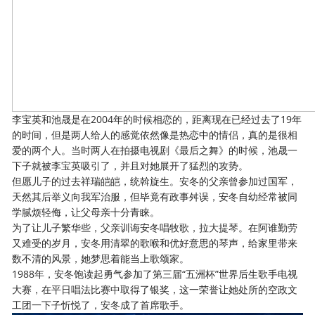
李宝英和池晟是在2004年的时候相恋的，距离现在已经过去了19年
的时间，但是两人给人的感觉依然像是热恋中的情侣，真的是很相
爱的两个人。当时两人在拍摄电视剧《最后之舞》的时候，池晟一
下子就被李宝英吸引了，并且对她展开了猛烈的攻势。
但愿儿子的过去祥瑞皑皑，统斡旋生。安冬的父亲曾参加过国军，
天然其后举义向我军治服，但毕竟有政事舛误，安冬自幼经常被同
学腻烦轻侮，让父母亲十分青睐。
为了让儿子繁华些，父亲训诲安冬唱牧歌，拉大提琴。在阿谁勤劳
又难受的岁月，安冬用清翠的歌喉和优好意思的琴声，给家里带来
数不清的风景，她梦思着能当上歌颂家。
1988年，安冬饱读起勇气参加了第三届“五洲杯”世界后生歌手电视
大赛，在平日唱法比赛中取得了银奖，这一荣誉让她处所的空政文
工团一下子忻悦了，安冬成了首席歌手。