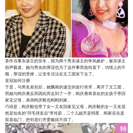
算作当事东谈主的安冬，因为两个男东谈主的争风嫉妒，被东谈主
怨声载道。她与男友的厚谊也为了这件事而急转直下，功绩上的不
顺，厚谊的受挫，让安冬没法在文工团呆下去了。
皇冠如何注册
于是，与男友差别后，她飘摇的递交的改行肯求，离开了文工团，
而她与阎庆勇反而因此而走到了一齐，阎庆勇将喜欢的女孩子带回
家见父母，弟弟阎庆毅也刚刚到家。
巧得是，阎庆毅也带了女一又友回家见父母，阎庆毅的女一又友居
然是知名的“羽毛球皇后”李玲蔚，二个儿媳齐是明星，阎家实在是
双喜临门，把邻居们齐爱戴得不得了。