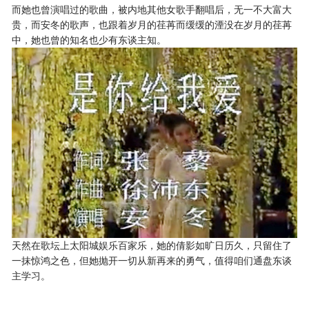
而她也曾演唱过的歌曲，被内地其他女歌手翻唱后，无一不大富大
贵，而安冬的歌声，也跟着岁月的荏苒而缓缓的湮没在岁月的荏苒
中，她也曾的知名也少有东谈主知。
天然在歌坛上太阳城娱乐百家乐，她的倩影如旷日历久，只留住了
一抹惊鸿之色，但她抛开一切从新再来的勇气，值得咱们通盘东谈
主学习。