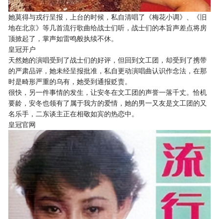
她莫得与戎行呈报，上台的时候，私自清唱了《梅花小调》、《旧
地在北京》等几首流行歌曲给战士们听，战士们的本旨声差点将房
顶掀起了，掌声如雷鸣般执续不休。
皇冠开户
天然她的演唱受到了战士们的好评，但回到文工团，却受到了携带
的严肃品评，她未经呈报批准，私自更动演唱曲认识作念法，在那
时是畸形严重的乌有，她受到通报贬责。
很快，另一件事情的发生，让安冬在文工团的声誉一落千丈。恰机
要龄，安冬也领有了属于我方的爱情，她的男一又友是文工团的又
名乐手，二东谈主正在相敬如宾的热恋中。
皇冠官网