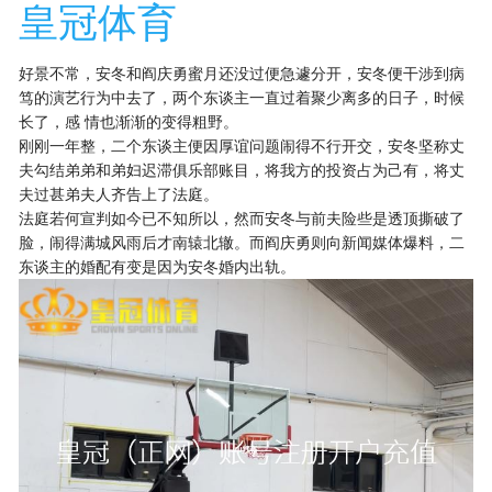
皇冠体育
好景不常，安冬和阎庆勇蜜月还没过便急遽分开，安冬便干涉到病
笃的演艺行为中去了，两个东谈主一直过着聚少离多的日子，时候
长了，感 情也渐渐的变得粗野。
刚刚一年整，二个东谈主便因厚谊问题闹得不行开交，安冬坚称丈
夫勾结弟弟和弟妇迟滞俱乐部账目，将我方的投资占为己有，将丈
夫过甚弟夫人齐告上了法庭。
法庭若何宣判如今已不知所以，然而安冬与前夫险些是透顶撕破了
脸，闹得满城风雨后才南辕北辙。而阎庆勇则向新闻媒体爆料，二
东谈主的婚配有变是因为安冬婚内出轨。