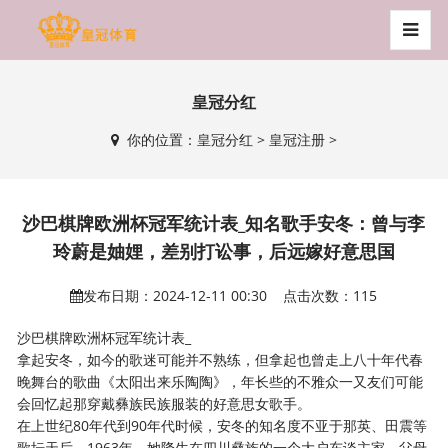
皇冠分红
你的位置：
皇冠分红
>
皇冠注册
>
沙巴棋牌欧洲杯冠军统计表_知名歌手安冬：曾与李
玲蔚是妯娌，差别打讼事，后远嫁好意思国
发布日期：2024-12-11 00:30 点击次数：115
沙巴棋牌欧洲杯冠军统计表_
拿起安冬，如今的歌迷可能并不熟练，但拿起也曾走上八十年代春
晚舞台的歌曲《太阳出来乐陶陶》，年长些的不雅众一又友们可能
会回忆起那穿戴彝族民族服装的好意思女歌手。
在上世纪80年代到90年代时候，安冬的知名度不亚于那英、田震等
歌坛天后，1963年，她降生在四川彝族的一个大户东谈主家，父母