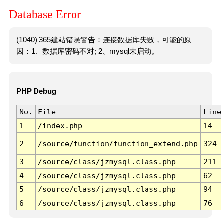
Database Error
(1040) 365建站错误警告：连接数据库失败，可能的原
因：1、数据库密码不对; 2、mysql未启动。
PHP Debug
No.
File
Line
1
/index.php
14
2
/source/function/function_extend.php
324
3
/source/class/jzmysql.class.php
211
4
/source/class/jzmysql.class.php
62
5
/source/class/jzmysql.class.php
94
6
/source/class/jzmysql.class.php
76