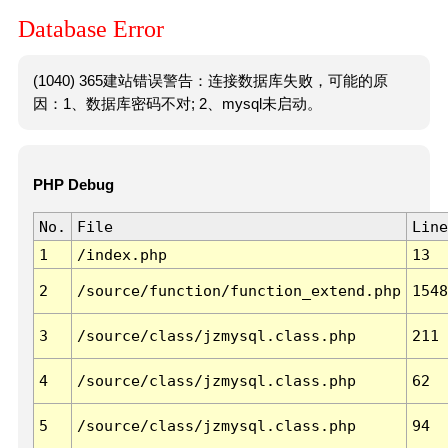
Database Error
(1040) 365建站错误警告：连接数据库失败，可能的原
因：1、数据库密码不对; 2、mysql未启动。
PHP Debug
No.
File
Line
1
/index.php
13
2
/source/function/function_extend.php
1548
3
/source/class/jzmysql.class.php
211
4
/source/class/jzmysql.class.php
62
5
/source/class/jzmysql.class.php
94