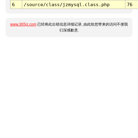
6
/source/class/jzmysql.class.php
76
www.365jz.com
已经将此出错信息详细记录, 由此给您带来的访问不便我
们深感歉意.