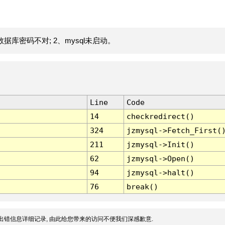
据库密码不对; 2、mysql未启动。
Line
Code
14
checkredirect()
324
jzmysql->Fetch_First(
211
jzmysql->Init()
62
jzmysql->Open()
94
jzmysql->halt()
76
break()
出错信息详细记录, 由此给您带来的访问不便我们深感歉意.