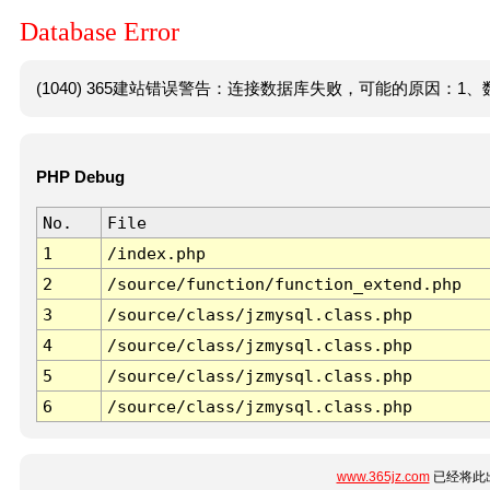
Database Error
(1040) 365建站错误警告：连接数据库失败，可能的原因：1、数
PHP Debug
No.
File
1
/index.php
2
/source/function/function_extend.php
3
/source/class/jzmysql.class.php
4
/source/class/jzmysql.class.php
5
/source/class/jzmysql.class.php
6
/source/class/jzmysql.class.php
www.365jz.com
已经将此